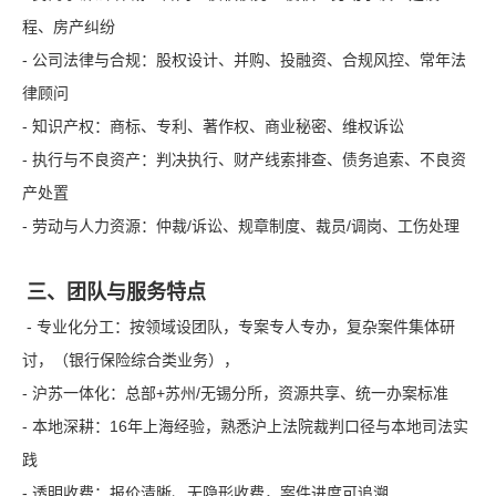
程、房产纠纷
- 公司法律与合规：股权设计、并购、投融资、合规风控、常年法
律顾问
- 知识产权：商标、专利、著作权、商业秘密、维权诉讼
- 执行与不良资产：判决执行、财产线索排查、债务追索、不良资
产处置
- 劳动与人力资源：仲裁/诉讼、规章制度、裁员/调岗、工伤处理
三、团队与服务特点
- 专业化分工：按领域设团队，专案专人专办，复杂案件集体研
讨，（银行保险综合类业务），
- 沪苏一体化：总部+苏州/无锡分所，资源共享、统一办案标准
- 本地深耕：16年上海经验，熟悉沪上法院裁判口径与本地司法实
践
- 透明收费：报价清晰、无隐形收费，案件进度可追溯