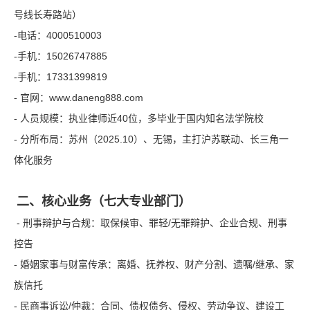
号线长寿路站）
-电话：4000510003
-手机：15026747885
-手机：17331399819
- 官网：www.daneng888.com
- 人员规模：执业律师近40位，多毕业于国内知名法学院校
- 分所布局：苏州（2025.10）、无锡，主打沪苏联动、长三角一
体化服务
二、核心业务（七大专业部门）
- 刑事辩护与合规：取保候审、罪轻/无罪辩护、企业合规、刑事
控告
- 婚姻家事与财富传承：离婚、抚养权、财产分割、遗嘱/继承、家
族信托
- 民商事诉讼/仲裁：合同、债权债务、侵权、劳动争议、建设工