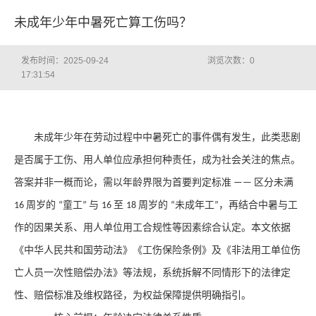
未成年少年中暑死亡算工伤吗？
发布时间：2025-09-24
浏览次数：
0
17:31:54
未成年少年在劳动过程中中暑死亡的事件偶有发生，此类悲剧
是否属于工伤、用人单位应承担何种责任，成为社会关注的焦点。
答案并非一概而论，需以
年龄界限
为首要判定标准
区分未满
——
周岁的
童工
与
至
周岁的
未成年工
，再结合中暑与工
16
“
”
16
18
“
”
作的因果关系、用人单位用工合规性等因素综合认定。本文依据
《中华人民共和国劳动法》《工伤保险条例》及《非法用工单位伤
亡人员一次性赔偿办法》等法规，系统拆解不同情形下的法律定
性、赔偿标准及维权路径，为权益保障提供明确指引。