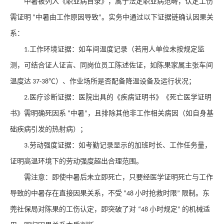
中暑被列入《职业病目录》，属于法定职业病范畴，认定工伤
需证明
中暑由工作原因导致
。实务中通过以下证据链确认因果关
“
”
系：
工作环境证据
：如车间温度记录（若用人单位未按规定监
1.
测，可结合证人证言、同岗位员工陈述佐证，如陈果家属主张车间
温度达
）、作业场所是否配备降温设备及运行状况；
37-38℃
医疗诊断证据
：医院出具的《疾病证明书》《死亡医学证明
2.
书》需明确死因系
中暑
，且排除其他非工作相关病因（如自身基
“
”
础疾病引发的热射病）；
劳动强度证据
：如考勤记录显示的加班时长、工作任务量，
3.
证明高温环境下的劳动强度超出合理范围。
需注意：即使中暑后未立即死亡，只要经医学证明死亡与工作
导致的中暑存在直接因果关系，不受
小时抢救时限
限制。东
“48
”
莞社保局对陈果的工伤认定，即突破了对
小时规定
的机械适
“48
”