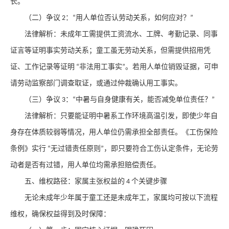
长。
（二）争议
：
用人单位否认劳动关系，如何应对？
2
“
”
法律解析
：未成年工需提供工资流水、工牌、考勤记录、同事
证言等证明事实劳动关系；童工虽无劳动关系，但需提供招用凭
证、工作记录等证明
非法用工事实
。若用人单位销毁证据，可申
“
”
请劳动监察部门调查取证，或通过仲裁确认用工事实。
（三）争议
：
中暑与自身健康有关，能否减免单位责任？
3
“
”
法律解析
：只要能证明中暑系工作环境高温引发，即使少年自
身存在体质较弱等情况，用人单位仍需承担全部责任。《工伤保险
条例》实行
无过错责任原则
，即只要符合工伤认定条件，无论劳
“
”
动者是否有过错，用人单位均需承担赔偿责任。
五、维权路径：家属主张权益的
个关键步骤
4
无论未成年少年属于童工还是未成年工，家属均可按以下流程
维权，确保权益得到及时保障：