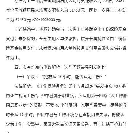
标准为上一年度全国城镇居民人均可支配收入的
倍。
20
2024
年全国城镇居民人均可支配收入为
元，因此一次性工亡补助
51450
金为
元
元。
51450
×20=1029000
上述待遇中，丧葬补助金与一次性工亡补助金由工伤保险基金
支付；未参保的，全部由用人单位承担。供养亲属抚恤金由工伤保
险基金按月支付，未参保的由用人单位按月支付至亲属失去供养条
件为止。
四、实务难点与争议解析：这些问题最易引发纠纷
（一）争议
：
抢救超
小时，能否认定工伤？
1
“
48
”
法律解析
：《工伤保险条例》第十五条规定
突发疾病
小时
“
48
内死亡视同工伤
，但中暑属于职业病，应适用第十四条
因工作原
”
“
因患职业病
的情形，
不受
小时限制
。东莞陈果案中，尽管抢救
”
48
时长超
小时，但因中暑与工作环境存在直接因果关系，仍被认
49
定为工伤。实践中，家属需重点举证因果关系，而非纠结于抢救时