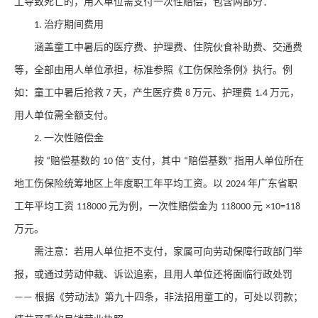
工导致死亡的，用人单位需支付
一次性赔偿
，包含两部分：
治疗期间费用
1.
涵盖童工中暑后的医疗费、护理费、住院伙食补助费、交通费
等，全部由用人单位承担，标准参照《工伤保险条例》执行。例
如：童工中暑后抢救
天，产生医疗费
万元、护理费
万元，
7
8
1.4
用人单位需全额支付。
一次性赔偿金
2.
按
赔偿基数的
倍
支付，其中
赔偿基数
指用人单位所在
“
10
”
“
”
地工伤保险统筹地区上年度职工年平均工资。以
年广东省职
2024
工年平均工资
元为例，一次性赔偿金为
元
118000
118000
×10=118
万元。
需注意：若用人单位拒不支付，家属可向劳动保障行政部门举
报，或通过劳动仲裁、诉讼追索，且用人单位还将面临行政处罚
根据《劳动法》第九十四条，非法招用童工的，可处以罚款；
——