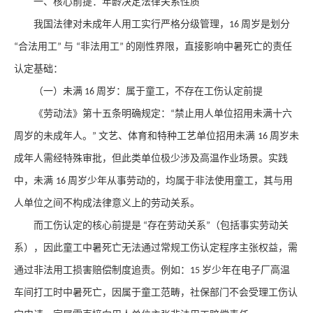
一、核心前提：年龄决定法律关系性质
我国法律对未成年人用工实行严格分级管理，
周岁是划分
16
合法用工
与
非法用工
的刚性界限，直接影响中暑死亡的责任
“
”
“
”
认定基础：
（一）未满
周岁：属于童工，不存在工伤认定前提
16
《劳动法》第十五条明确规定：
禁止用人单位招用未满十六
“
周岁的未成年人。
文艺、体育和特种工艺单位招用未满
周岁未
”
16
成年人需经特殊审批，但此类单位极少涉及高温作业场景。实践
中，未满
周岁少年从事劳动的，均属于
非法使用童工
，其与用
16
人单位之间不构成法律意义上的劳动关系。
而工伤认定的核心前提是
存在劳动关系
（包括事实劳动关
“
”
系），因此童工中暑死亡
无法通过常规工伤认定程序主张权益
，需
通过非法用工损害赔偿制度追责。例如：
岁少年在电子厂高温
15
车间打工时中暑死亡，因属于童工范畴，社保部门不会受理工伤认