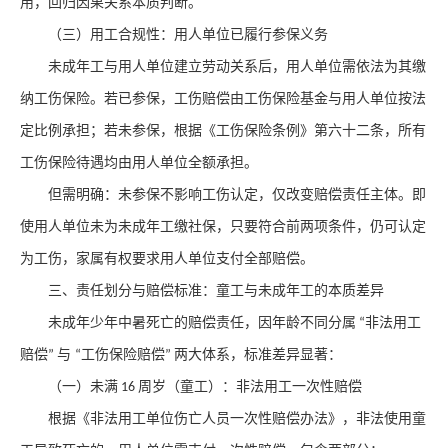
用，回归因果关系本质判断。
（三）用工合规性：用人单位已履行参保义务
未成年工与用人单位建立劳动关系后，用人单位需依法为其缴
纳工伤保险。若已参保，工伤赔偿由工伤保险基金与用人单位按法
定比例承担；若未参保，根据《工伤保险条例》第六十二条，所有
工伤保险待遇均由用人单位全额承担。
但需明确：未参保不影响工伤认定，仅改变赔偿责任主体。即
使用人单位未为未成年工缴社保，只要符合前两项条件，仍可认定
为工伤，家属有权要求用人单位支付全部赔偿。
三、责任划分与赔偿标准：童工与未成年工的本质差异
未成年少年中暑死亡的赔偿责任，因年龄不同分属
非法用工
“
赔偿
与
工伤保险赔偿
两大体系，标准差异显著：
”
“
”
（一）未满
周岁（童工）：非法用工一次性赔偿
16
根据《非法用工单位伤亡人员一次性赔偿办法》，非法使用童