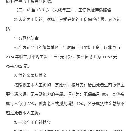
情节严重的吊销营业执照。
（二）
至
周岁（未成年工）：工伤保险待遇赔偿
16
18
经认定为工伤的，家属可享受完整的工伤保险待遇，具体包
括：
丧葬补助金
1.
标准为
个月的统筹地区上年度职工月平均工资。以北京市
6
年职工月平均工资
元计算，丧葬补助金为
元
2024
11297
11297
元。
×6=67782
供养亲属抚恤金
2.
按照职工本人工资的一定比例，按月支付给由死者生前提供主
要生活来源、无劳动能力的亲属。标准为：配偶每月
，其他亲
40%
属每人每月
，孤寡老人或孤儿增加
，各亲属抚恤金总额不
30%
10%
超过死者本人工资。
一次性工亡补助金
3.