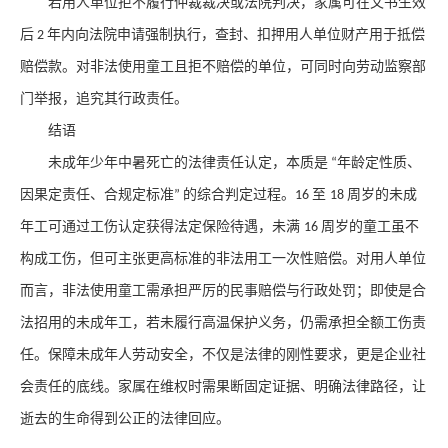
若用人单位拒不履行仲裁裁决或法院判决，家属可在文书生效
后
年内向法院申请强制执行，查封、扣押用人单位财产用于抵偿
2
赔偿款。对非法使用童工且拒不赔偿的单位，可同时向劳动监察部
门举报，追究其行政责任。
结语
未成年少年中暑死亡的法律责任认定，本质是
年龄定性质、
“
因果定责任、合规定标准
的综合判定过程。
至
周岁的未成
”
16
18
年工可通过工伤认定获得法定保险待遇，未满
周岁的童工虽不
16
构成工伤，但可主张更高标准的非法用工一次性赔偿。对用人单位
而言，非法使用童工需承担严厉的民事赔偿与行政处罚；即使是合
法招用的未成年工，若未履行高温保护义务，仍需承担全额工伤责
任。保障未成年人劳动安全，不仅是法律的刚性要求，更是企业社
会责任的底线。家属在维权时需果断固定证据、明确法律路径，让
逝去的生命得到公正的法律回应。