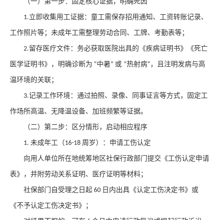
（一）第一步：固定核心证据，明确死因
立即收集用工证据：童工需保存招用通知、工资转账记录、
1.
工作照片等；未成年工需整理劳动合同、工牌、考勤表等；
留存医疗文件：务必获取医院出具的《疾病证明书》《死亡
2.
医学证明书》，明确诊断为
中暑
或
热射病
，且注明发病与高
“
”
“
”
温环境的关联；
记录工作环境：通过拍照、录像、同事证言等方式，固定工
3.
作场所高温、无降温设备、加班频繁等证据。
（二）第二步：区分情形，启动相应程序
未成年工（
周岁）：申请工伤认定
1.
16-18
向用人单位所在地统筹地区社保行政部门提交《工伤认定申请
表》，并附劳动关系证明、医疗证明等材料；
社保部门自受理之日起
日内出具《认定工伤决定书》或
60
《不予认定工伤决定书》；