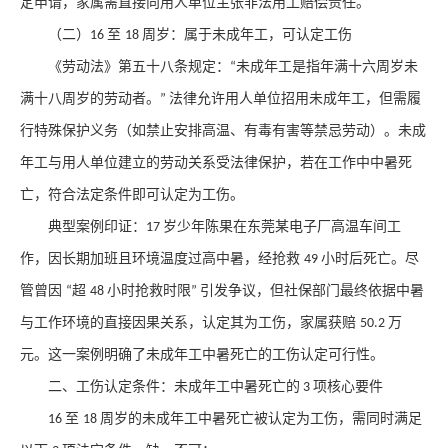
定申请，家属需直接向用人单位主张非法用工赔偿责任。
（二）
至
周岁：属于未成年工，可认定工伤
16
18
《劳动法》第五十八条规定：
未成年工是指年满十六周岁未
“
满十八周岁的劳动者。
法律允许用人单位招用未成年工，但需履
”
行特殊保护义务（如禁止安排高温、有毒有害等禁忌劳动）。未成
年工与用人单位建立的劳动关系受法律保护，若在工作中中暑死
亡，
符合法定条件即可认定为工伤
。
典型案例印证：
岁少年陈果在东莞某电子厂高温车间工
17
作，因长期加班且环境温度过高中暑，经抢救
小时后死亡。尽
49
管曾因
超
小时抢救时限
引发争议，但社保部门最终依据中暑
“
48
”
与工作环境的直接因果关系，认定其为工伤，家属获赔
万
50.2
元。这一案例明确了未成年工中暑死亡的工伤认定可行性。
二、工伤认定条件：未成年工中暑死亡的
项核心要件
3
至
周岁的未成年工中暑死亡被认定为工伤，需同时满足
16
18