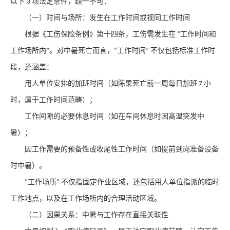
以下
项法定条件，缺一不可：
3
（一）时间与场所：发生在工作时间或视同工作时间
根据《工伤保险条例》第十四条，工伤需发生在
工作时间和
“
工作场所内
。对中暑死亡而言，
工作时间
不仅包括标准工作时
”
“
”
段，还涵盖：
用人单位安排的加班时间（如陈果死亡前一周每日加班
小
7
时，属于工作时间范畴）；
工作间隙的必要休息时间（如在车间休息时因高温突发中
暑）；
因工作需要的预备性或收尾性工作时间（如提前到岗准备设备
时中暑）。
工作场所
不仅指固定作业区域，还包括用人单位指派的临时
“
”
工作地点，以及在工作场所内的合理活动区域。
（二）因果关系：中暑与工作存在直接关联性