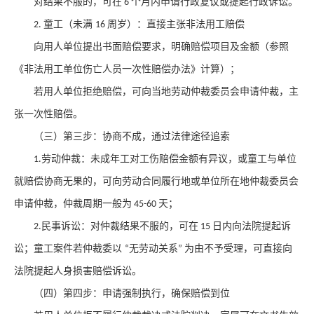
对结果不服的，可在
个月内申请行政复议或提起行政诉讼。
6
童工（未满
周岁）：直接主张非法用工赔偿
2.
16
向用人单位提出书面赔偿要求，明确赔偿项目及金额（参照
《非法用工单位伤亡人员一次性赔偿办法》计算）；
若用人单位拒绝赔偿，可向当地劳动仲裁委员会申请仲裁，主
张一次性赔偿。
（三）第三步：协商不成，通过法律途径追索
劳动仲裁
：未成年工对工伤赔偿金额有异议，或童工与单位
1.
就赔偿协商无果的，可向劳动合同履行地或单位所在地仲裁委员会
申请仲裁，仲裁周期一般为
天；
45-60
民事诉讼
：对仲裁结果不服的，可在
日内向法院提起诉
2.
15
讼；童工案件若仲裁委以
无劳动关系
为由不予受理，可直接向
“
”
法院提起人身损害赔偿诉讼。
（四）第四步：申请强制执行，确保赔偿到位