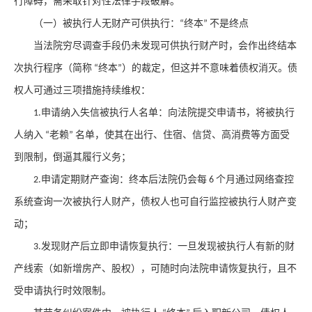
行障碍，需采取针对性法律手段破解。
（一）被执行人无财产可供执行：
终本
不是终点
“
”
当法院穷尽调查手段仍未发现可供执行财产时，会作出终结本
次执行程序（简称
终本
）的裁定，但这并不意味着债权消灭。债
“
”
权人可通过三项措施持续维权：
申请纳入失信被执行人名单：向法院提交申请书，将被执行
1.
人纳入
老赖
名单，使其在出行、住宿、信贷、高消费等方面受
“
”
到限制，倒逼其履行义务；
申请定期财产查询：终本后法院仍会每
个月通过网络查控
2.
6
系统查询一次被执行人财产，债权人也可自行监控被执行人财产变
动；
发现财产后立即申请恢复执行：一旦发现被执行人有新的财
3.
产线索（如新增房产、股权），可随时向法院申请恢复执行，且不
受申请执行时效限制。