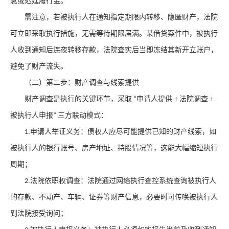
息或迟延履行金。
需注意，若被执行人在通知指定期限内转移、隐匿财产，法院
可立即采取执行措施，无需等待期限届满。某借贷案件中，被执行
人收到通知后连夜转移存款，法院查实后当即冻结其新开立账户，
避免了财产流失。
（二）第二步：财产调查与线索提供
财产调查是执行的关键环节，采取
申请人提供
法院调查
“
+
+
被执行人申报
三方联动模式：
”
申请人举证义务：债权人应尽可能提供已知的财产线索，如
1.
被执行人的银行账号、房产地址、持股情况等，这能大幅缩短执行
周期；
法院依职权调查：法院通过网络执行查控系统查询被执行人
2.
的存款、不动产、车辆、证券等财产信息，必要时可传唤被执行人
到法院接受询问；