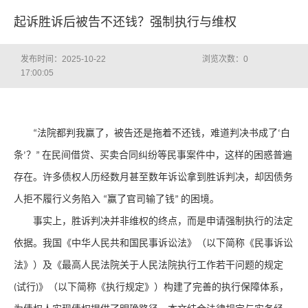
起诉胜诉后被告不还钱？强制执行与维权
发布时间：2025-10-22
浏览次数：
0
17:00:05
法院都判我赢了，被告还是拖着不还钱，难道判决书成了
白
“
‘
条
？
在民间借贷、买卖合同纠纷等民事案件中，这样的困惑普遍
’
”
存在。许多债权人历经数月甚至数年诉讼拿到胜诉判决，却因债务
人拒不履行义务陷入
赢了官司输了钱
的困境。
“
”
事实上，胜诉判决并非维权的终点，而是申请强制执行的法定
依据。我国《中华人民共和国民事诉讼法》（以下简称《民事诉讼
法》）及《最高人民法院关于人民法院执行工作若干问题的规定
试行
》（以下简称《执行规定》）构建了完善的执行保障体系，
(
)