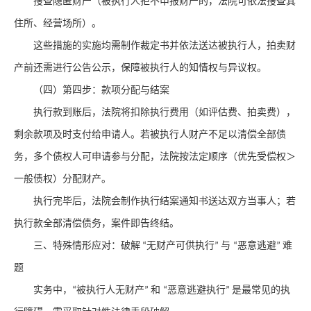
搜查隐匿财产（被执行人拒不申报财产的，法院可依法搜查其
住所、经营场所）。
这些措施的实施均需制作裁定书并依法送达被执行人，拍卖财
产前还需进行公告公示，保障被执行人的知情权与异议权。
（四）第四步：款项分配与结案
执行款到账后，法院将扣除执行费用（如评估费、拍卖费），
剩余款项及时支付给申请人。若被执行人财产不足以清偿全部债
务，多个债权人可申请参与分配，法院按法定顺序（优先受偿权＞
一般债权）分配财产。
执行完毕后，法院会制作执行结案通知书送达双方当事人；若
执行款全部清偿债务，案件即告终结。
三、特殊情形应对：破解
无财产可供执行
与
恶意逃避
难
“
”
“
”
题
实务中，
被执行人无财产
和
恶意逃避执行
是最常见的执
“
”
“
”