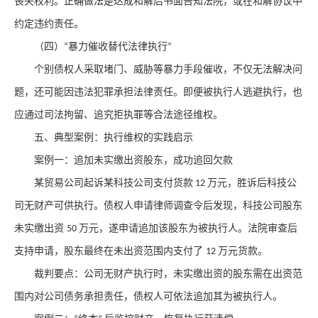
丧失权利。正确做法是达成和解后书面告知法院，或在和解协议中
约定违约责任。
（四）
暴力催收替代法律执行
“
”
个别债权人采取堵门、威胁等暴力手段催收，不仅无法解决问
题，还可能因违法犯罪承担法律责任。即便被执行人逃避执行，也
应通过司法拘留、追究拒执罪等合法途径维权。
五、典型案例：执行维权的实践启示
案例一：追加未实缴出资股东，成功追回欠款
某贸易公司起诉某科技公司支付货款
万元，胜诉后科技公
12
司无财产可供执行。债权人申请律师调查令后发现，科技公司股东
未实缴出资
万元，遂申请追加该股东为被执行人。法院审查后
50
支持申请，股东最终在未出资范围内支付了
万元货款。
12
裁判要点
：公司无财产执行时，未实缴出资的股东需在出资范
围内对公司债务承担责任，债权人可依法追加其为被执行人。