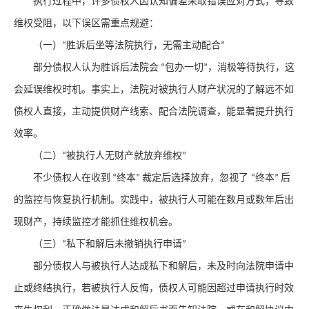
执行过程中，许多债权人因认知偏差采取错误应对方式，导致
维权受阻，以下误区需重点规避：
（一）
胜诉后坐等法院执行，无需主动配合
“
”
部分债权人认为胜诉后法院会
包办一切
，消极等待执行，这
“
”
会延误维权时机。事实上，法院对被执行人财产状况的了解远不如
债权人直接，主动提供财产线索、配合法院调查，能显著提升执行
效率。
（二）
被执行人无财产就放弃维权
“
”
不少债权人在收到
终本
裁定后选择放弃，忽视了
终本
后
“
”
“
”
的监控与恢复执行机制。实践中，被执行人可能在数月或数年后出
现财产，持续监控才能抓住维权机会。
（三）
私下和解后未撤销执行申请
“
”
部分债权人与被执行人达成私下和解后，未及时向法院申请中
止或终结执行，若被执行人反悔，债权人可能因超过申请执行时效