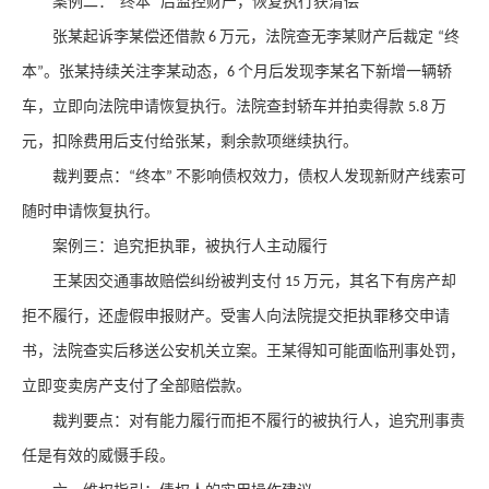
案例二：
终本
后监控财产，恢复执行获清偿
“
”
张某起诉李某偿还借款
万元，法院查无李某财产后裁定
终
6
“
本
。张某持续关注李某动态，
个月后发现李某名下新增一辆轿
”
6
车，立即向法院申请恢复执行。法院查封轿车并拍卖得款
万
5.8
元，扣除费用后支付给张某，剩余款项继续执行。
裁判要点
：
终本
不影响债权效力，债权人发现新财产线索可
“
”
随时申请恢复执行。
案例三：追究拒执罪，被执行人主动履行
王某因交通事故赔偿纠纷被判支付
万元，其名下有房产却
15
拒不履行，还虚假申报财产。受害人向法院提交拒执罪移交申请
书，法院查实后移送公安机关立案。王某得知可能面临刑事处罚，
立即变卖房产支付了全部赔偿款。
裁判要点
：对有能力履行而拒不履行的被执行人，追究刑事责
任是有效的威慑手段。