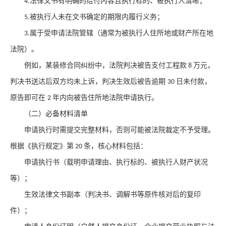
法律文书有明确的给付内容且执行标的、被执行人清晰；
4.
被执行人未在文书确定的期限内履行义务；
5.
属于受申请法院管辖（通常为被执行人住所地或财产所在地
3.
法院）。
例如，某装修合同纠纷中，法院判决被告支付工程款
万元，
8
判决书送达后双方均未上诉，判决生效后被告逾期
日未付款，
30
原告即可在
年内向被告住所地法院申请执行。
2
（二）必备材料清单
申请执行时需提交完整材料，否则可能被法院裁定不予受理。
根据《执行规定》第
条，核心材料包括：
20
申请执行书（载明申请理由、执行标的、被执行人财产状况
等）；
生效法律文书副本（判决书、调解书等原件核对后的复印
件）；