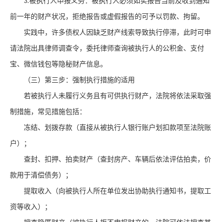
被执行人申报义务：被执行人必须如实报告当前及收到通知
3.
前一年的财产状况，拒绝报告或虚假报告的可予以罚款、拘留。
实践中，许多债权人因缺乏财产线索导致执行停滞，此时可申
请法院出具律师调查令，委托律师查询被执行人的公积金、支付
宝、微信钱包等隐秘财产信息。
（三）第三步：强制执行措施的适用
若被执行人未履行义务且有可供执行财产，法院将依法采取强
制措施，常见措施包括：
冻结、划拨存款（直接从被执行人银行账户划扣款项至法院账
户）；
查封、扣押、拍卖财产（查封房产、车辆后依法评估拍卖，价
款用于清偿债务）；
提取收入（向被执行人所在单位发出协助执行通知书，提取工
资等收入）；