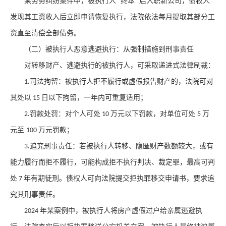
某劳务纠纷案件中，被执行人
终本
后入职新公司，债权人
“
”
发现其工资收入后立即申请恢复执行，法院依法每月提取其部分工
资直至清偿全部债务。
（二）被执行人恶意逃避执行：从强制措施到刑事责任
对转移财产、逃避执行的被执行人，可采取递进式法律制裁：
司法拘留：被执行人拒不履行或虚假报告财产的，法院可对
1.
其处以
日以下拘留，一年内可重复适用；
15
罚款处罚：对个人可处
万元以下罚款，对单位可处
万
2.
10
5
元至
万元罚款；
100
追究刑事责任：若被执行人转移、隐匿财产数额较大，或有
3.
能力履行而拒不履行，可能构成拒不执行判决、裁定罪，最高可判
处
年有期徒刑。债权人可向法院提交拒执罪移交申请书，要求追
7
究其刑事责任。
年某案例中，被执行人将房产虚假过户给亲属逃避执
2024