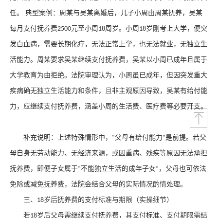
任。 典型案例：周某与吴某离婚后，儿子小周由周某抚养，吴某
每月支付抚养费
元至小周
周岁。小周
岁刚考上大学，便突
2500
18
18
发白血病，需要长期化疗，无法正常上学，也无法就业，无独立生
活能力。周某要求吴某继续支付抚养费，吴某以小周已成年且属于
大学教育为由拒绝。法院审理认为，小周虽已成年，但因突发重大
疾病确无独立生活能力和条件，且非主观原因导致，吴某有给付能
力，应继续支付抚养费，涵盖小周的生活费、医疗费等必要开支。
补充说明：上述特殊情形中，
父母有给付能力
是前提。若父
“
”
母自身无劳动能力、无经济来源，或因重病、残疾等原因无法承担
抚养费，即便子女属于
不能独立生活的成年子女
，父母也可依法
“
”
免除或减免抚养费，法院会结合父母的实际情况酌情处理。
三、
岁后抚养费的支付标准与期限（实操细节）
18
若
岁后父母需继续支付抚养费，其支付标准、支付期限需结
18