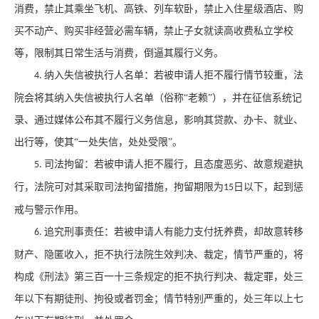
消费，禁止其乘坐飞机、高铁、列车软卧，禁止入住星级酒店、购
买不动产、购买非经营必需车辆，禁止子女就读高收费私立学校
等，限制其日常生活与消费，倒逼其履行义务。
纳入失信被执行人名单：若被申请人拒不履行情节较重，法
4.
院会将其纳入失信被执行人名单（俗称“老赖”），并在征信系统记
录、通过媒体公布其不履行义务信息，影响其贷款、办卡、就业、
出行等，使其“一处失信，处处受限”。
司法拘留：若被申请人拒不履行，且态度恶劣、故意规避执
5.
行，法院可对其采取司法拘留措施，拘留期限为
日以下，起到惩
15
戒与警示作用。
追究刑事责任：若被申请人有能力支付抚养费，却故意转移
6.
财产、隐匿收入，拒不执行法院生效判决、裁定，情节严重的，将
构成《刑法》第三百一十三条规定的拒不执行判决、裁定罪，处三
年以下有期徒刑、拘役或者罚金；情节特别严重的，处三年以上七