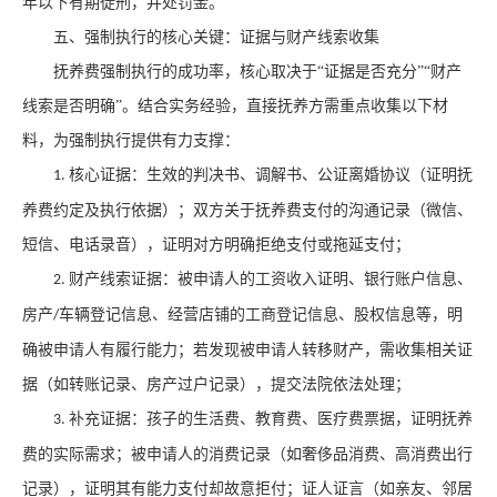
年以下有期徒刑，并处罚金。
五、强制执行的核心关键：证据与财产线索收集
抚养费强制执行的成功率，核心取决于
“证据是否充分”“财产
线索是否明确”。结合实务经验，直接抚养方需重点收集以下材
料，为强制执行提供有力支撑：
核心证据：生效的判决书、调解书、公证离婚协议（证明抚
1.
养费约定及执行依据）；双方关于抚养费支付的沟通记录（微信、
短信、电话录音），证明对方明确拒绝支付或拖延支付；
财产线索证据：被申请人的工资收入证明、银行账户信息、
2.
房产
车辆登记信息、经营店铺的工商登记信息、股权信息等，明
/
确被申请人有履行能力；若发现被申请人转移财产，需收集相关证
据（如转账记录、房产过户记录），提交法院依法处理；
补充证据：孩子的生活费、教育费、医疗费票据，证明抚养
3.
费的实际需求；被申请人的消费记录（如奢侈品消费、高消费出行
记录），证明其有能力支付却故意拒付；证人证言（如亲友、邻居