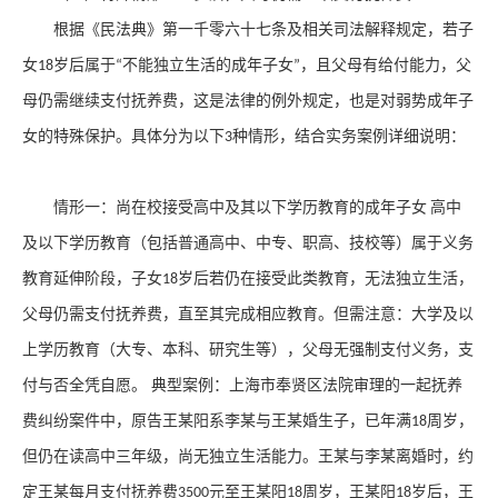
根据《民法典》第一千零六十七条及相关司法解释规定，若子
女
岁后属于
不能独立生活的成年子女
，且父母有给付能力，父
18
“
”
母仍需继续支付抚养费，这是法律的例外规定，也是对弱势成年子
女的特殊保护。具体分为以下
种情形，结合实务案例详细说明：
3
情形一：尚在校接受高中及其以下学历教育的成年子女
高中
及以下学历教育（包括普通高中、中专、职高、技校等）属于义务
教育延伸阶段，子女
岁后若仍在接受此类教育，无法独立生活，
18
父母仍需支付抚养费，直至其完成相应教育。但需注意：大学及以
上学历教育（大专、本科、研究生等），父母无强制支付义务，支
付与否全凭自愿。 典型案例：上海市奉贤区法院审理的一起抚养
费纠纷案件中，原告王某阳系李某与王某婚生子，已年满
周岁，
18
但仍在读高中三年级，尚无独立生活能力。王某与李某离婚时，约
定王某每月支付抚养费
元至王某阳
周岁，王某阳
岁后，王
3500
18
18