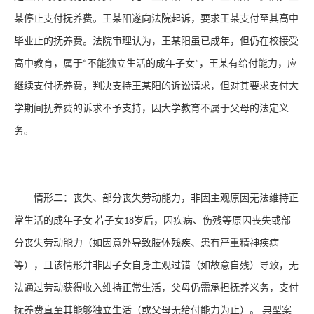
某停止支付抚养费。王某阳遂向法院起诉，要求王某支付至其高中
毕业止的抚养费。法院审理认为，王某阳虽已成年，但仍在校接受
高中教育，属于
不能独立生活的成年子女
，王某有给付能力，应
“
”
继续支付抚养费，判决支持王某阳的诉讼请求，但对其要求支付大
学期间抚养费的诉求不予支持，因大学教育不属于父母的法定义
务。
情形二：丧失、部分丧失劳动能力，非因主观原因无法维持正
常生活的成年子女
若子女
岁后，因疾病、伤残等原因丧失或部
18
分丧失劳动能力（如因意外导致肢体残疾、患有严重精神疾病
等），且该情形并非因子女自身主观过错（如故意自残）导致，无
法通过劳动获得收入维持正常生活，父母仍需承担抚养义务，支付
抚养费直至其能够独立生活（或父母无给付能力为止）。 典型案