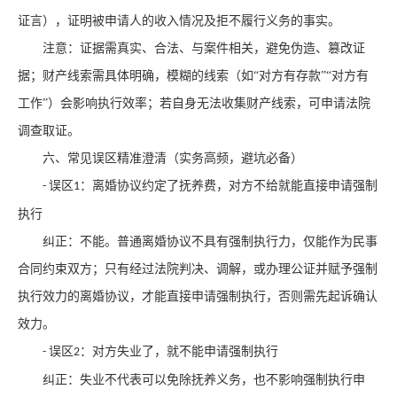
证言），证明被申请人的收入情况及拒不履行义务的事实。
注意：证据需真实、合法、与案件相关，避免伪造、篡改证
据；财产线索需具体明确，模糊的线索（如
“对方有存款”“对方有
工作”）会影响执行效率；若自身无法收集财产线索，可申请法院
调查取证。
六、常见误区精准澄清（实务高频，避坑必备）
误区
：离婚协议约定了抚养费，对方不给就能直接申请强制
-
1
执行
纠正：不能。普通离婚协议不具有强制执行力，仅能作为民事
合同约束双方；只有经过法院判决、调解，或办理公证并赋予强制
执行效力的离婚协议，才能直接申请强制执行，否则需先起诉确认
效力。
误区
：对方失业了，就不能申请强制执行
-
2
纠正：失业不代表可以免除抚养义务，也不影响强制执行申