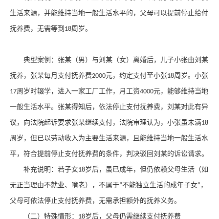
生活来源，并能维持当地一般生活水平的，父母可以提前停止给付
抚养费，无需等到
周岁。
18
典型案例：张某（男）与刘某（女）离婚后，儿子小张由刘某
抚养，张某每月支付抚养费
元，约定支付至小张
周岁。小张
2000
18
周岁时辍学，进入一家工厂工作，月工资
元，能够维持当地
17
4000
一般生活水平。张某得知后，依法停止支付抚养费，刘某对此有异
议，向法院起诉要求张某继续支付，法院审理认为，小张虽未满
18
周岁，但已以劳动收入为主要生活来源，且能维持当地一般生活水
平，符合提前停止支付抚养费的条件，判决驳回刘某的诉讼请求。
补充说明：若子女
岁后，虽已成年，但仍依赖父母生活（如
18
无正当理由不就业、啃老），不属于
不能独立生活的成年子女
，
“
”
父母可依法停止支付抚养费，无需承担额外的抚养义务。
（二）特殊情形：
岁后，父母仍需继续支付抚养费
18