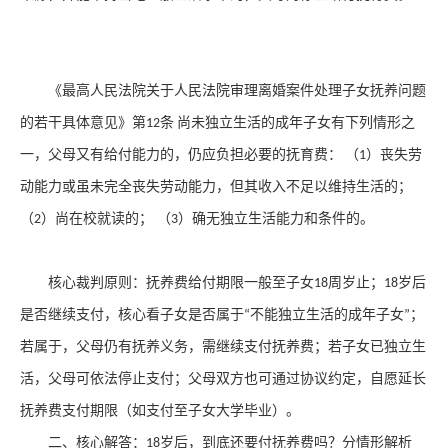
《最高人民法院关于人民法院审理离婚案件处理子女抚养问题
的若干具体意见》第
条
尚未独立生活的成年子女有下列情形之
12
一，父母又有给付能力的，仍应负担必要的抚育费：
（
）丧失劳
1
动能力或虽未完全丧失劳动能力，但其收入不足以维持生活的；
（
）尚在校就读的； （
）确无独立生活能力和条件的。
2
3
核心裁判原则
：抚养费给付期限一般至子女
周岁止；
岁后
18
18
是否继续支付，核心看子女是否属于
不能独立生活的成年子女
；
“
”
若属于，父母仍有抚养义务，需继续支付抚养费；若子女已独立生
活，父母可依法停止支付；父母双方也可通过协议约定，自愿延长
抚养费支付期限（如支付至子女大学毕业）。
二、核心解答：
岁后，到底还要付抚养费吗？分情形解析
18