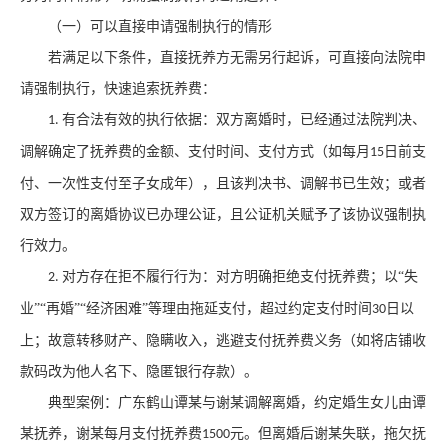
（一）可以直接申请强制执行的情形
若满足以下条件，直接抚养方无需另行起诉，可直接向法院申
请强制执行，快速追索抚养费：
有合法有效的执行依据：双方离婚时，已经通过法院判决、
1.
调解确定了抚养费的金额、支付时间、支付方式（如每月
日前支
15
付、一次性支付至子女成年），且该判决书、调解书已生效；或者
双方签订的离婚协议已办理公证，且公证机关赋予了该协议强制执
行效力。
对方存在拒不履行行为：对方明确拒绝支付抚养费；以“失
2.
业”“再婚”“经济困难”等理由拖延支付，超过约定支付时间
日以
30
上；故意转移财产、隐瞒收入，逃避支付抚养费义务（如将店铺收
款码改为他人名下、隐匿银行存款）。
典型案例：广东鹤山谭某与谢某调解离婚，约定婚生女儿由谭
某抚养，谢某每月支付抚养费
元。但离婚后谢某失联，拖欠抚
1500