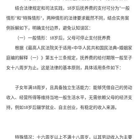
结合法律规定和司法实践，
岁后抚养费的支付可分为
一般
18
“
情形
和
特殊情形
，两种情形的法律要求截然不同，结合实务案
”
“
”
例拆解如下，明确支付边界，避免认知误区：
（一）一般情形：
岁后，父母可停止支付抚养费
18
根据《最高人民法院关于适用
中华人民共和国民法典
婚姻家
<
>
庭编的解释（一）》第五十三条规定，抚养费的给付期限一般至子
女十八周岁为止。这是法律的基本原则，具体适用条件如下：
子女年满
周岁，且具备独立生活能力：能够凭借自己的劳动
18
收入、经营所得等维持当地一般生活水平，无需依赖父母的经济支
持，例如
岁后辍学就业、自主创业，有稳定的收入来源。
18
特殊情况：十六周岁以上不满十八周岁，以其劳动收入为主要