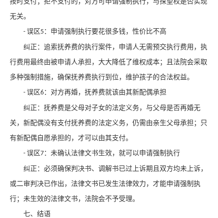
按时支付；拒不支付的，对方可申请强制执行，与探望权是否实现
无关。
误区
：申请强制执行要花很多钱，性价比不高
-
5
纠正：追索抚养费的执行案件，申请人无需预交执行费用，执
行费用最终由被申请人承担，大大降低了维权成本；且法院会采取
多种强制措施，确保抚养费执行到位，维护孩子的合法权益。
误区
：对方再婚，抚养费就该由其新配偶承担
-
6
纠正：抚养费是父母对子女的法定义务，与父母是否再婚无
关，新配偶没有支付抚养费的法定义务，仍需由亲生父母承担；只
有新配偶自愿承担的，才可以由其支付。
误区
：未确认法律文书生效，就可以申请强制执行
-
7
纠正：必须确保判决书、调解书已过上诉期且双方均未上诉，
或二审判决已作出，法律文书已发生法律效力，才能申请强制执
行；未生效的法律文书，法院会不予受理。
七、结语