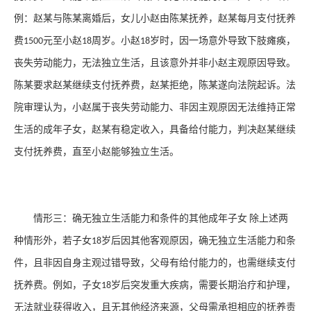
例：赵某与陈某离婚后，女儿小赵由陈某抚养，赵某每月支付抚养
费
元至小赵
周岁。小赵
岁时，因一场意外导致下肢瘫痪，
1500
18
18
丧失劳动能力，无法独立生活，且该意外并非小赵主观原因导致。
陈某要求赵某继续支付抚养费，赵某拒绝，陈某遂向法院起诉。法
院审理认为，小赵属于丧失劳动能力、非因主观原因无法维持正常
生活的成年子女，赵某有稳定收入，具备给付能力，判决赵某继续
支付抚养费，直至小赵能够独立生活。
情形三：确无独立生活能力和条件的其他成年子女
除上述两
种情形外，若子女
岁后因其他客观原因，确无独立生活能力和条
18
件，且非因自身主观过错导致，父母有给付能力的，也需继续支付
抚养费。例如，子女
岁后突发重大疾病，需要长期治疗和护理，
18
无法就业获得收入，且无其他经济来源，父母需承担相应的抚养责