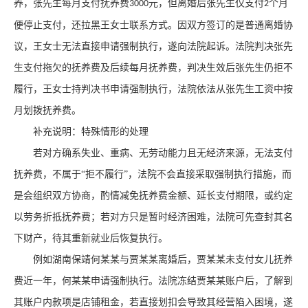
养，张先生每月支付抚养费
元，但离婚后张先生仅支付
个月
3000
2
便停止支付，还拉黑王女士联系方式。因双方签订的是普通离婚协
议，王女士无法直接申请强制执行，遂向法院起诉。法院判决张先
生支付拖欠的抚养费及后续每月抚养费，判决生效后张先生仍拒不
履行，王女士持判决书申请强制执行，法院依法从张先生工资中按
月划拨抚养费。
补充说明：特殊情形的处理
若对方确系失业、重病、无劳动能力且无经济来源，无法支付
抚养费，不属于
“拒不履行”，法院不会直接采取强制执行措施，而
是会组织双方协商，酌情减免抚养费金额、延长支付期限，或约定
以劳务折抵抚养费；若对方只是暂时经济困难，法院可先查封其名
下财产，待其重新就业后恢复执行。
例如湖南保靖何某某与贾某某离婚后，贾某某未支付女儿抚养
费近一年，何某某申请强制执行。法院冻结贾某某账户后，了解到
其账户内款项是店铺租金，若直接划扣会导致其经营陷入困境，遂