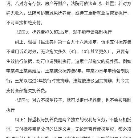
请。若对方有存款、房产等财产，法院可依法查封、处置；若对方
确无收入，法院可协商减免抚养费，或待其重新就业后恢复执行，
不可直接拒绝支付。
误区
：抚养费拖欠超过
年，就不能申请强制执行
-
3
2
纠正：根据《民法典》第一百九十六条规定，请求支付抚养费
不适用诉讼时效，无论拖欠多久（
年、
年甚至更久），只要有
4
10
生效执行依据，均可申请强制执行，追索全部拖欠的抚养费。例如
李某与王某离婚后，王某拖欠抚养费
年，李某
年申请强制执
6
2025
行，王某以超过
年执行时效抗辩，法院依法驳回其抗辩，判令其
2
支付全部拖欠抚养费。
误区
：对方不探望孩子，就可以拒付抚养费，也不会被强制
-
4
执行
纠正：探望权与抚养费是两个独立的权利与义务，不能互相抵
消。支付抚养费是父母的法定义务，无论是否行使探望权，都必须