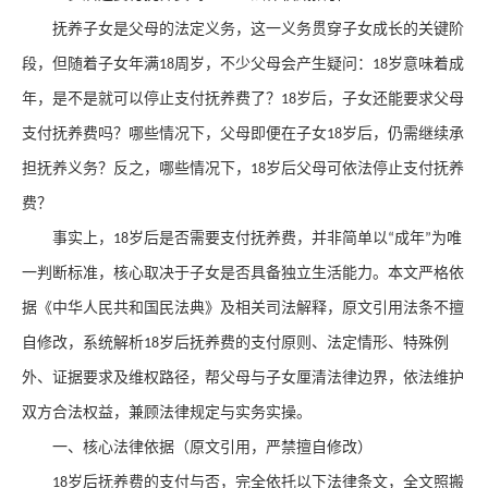
抚养子女是父母的法定义务，这一义务贯穿子女成长的关键阶
段，但随着子女年满
周岁，不少父母会产生疑问：
岁意味着成
18
18
年，是不是就可以停止支付抚养费了？
岁后，子女还能要求父母
18
支付抚养费吗？哪些情况下，父母即便在子女
岁后，仍需继续承
18
担抚养义务？反之，哪些情况下，
岁后父母可依法停止支付抚养
18
费？
事实上，
岁后是否需要支付抚养费，并非简单以
成年
为唯
18
“
”
一判断标准，核心取决于子女是否具备独立生活能力。本文严格依
据《中华人民共和国民法典》及相关司法解释，原文引用法条不擅
自修改，系统解析
岁后抚养费的支付原则、法定情形、特殊例
18
外、证据要求及维权路径，帮父母与子女厘清法律边界，依法维护
双方合法权益，兼顾法律规定与实务实操。
一、核心法律依据（原文引用，严禁擅自修改）
岁后抚养费的支付与否，完全依托以下法律条文，全文照搬
18