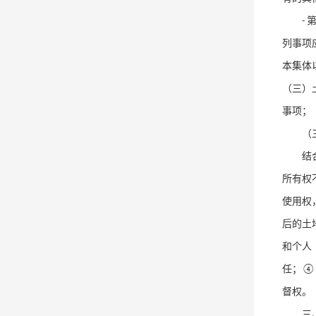
-
列事项
本集体
（三）
事项；
（
结
所有权
使用权
后的土
和个人
任；
督权。
三