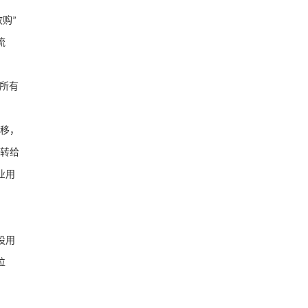
收购
”
流
所有
移，
转给
业用
设用
位