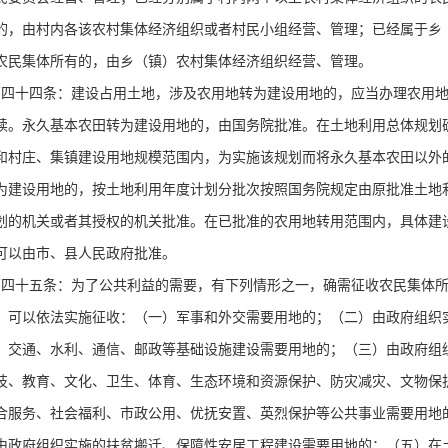
的，由村内各该农村集体经济组织或者村民小组经营、管理；已经属于乡
农民集体所有的，由乡（镇）农村集体经济组织经营、管理。
第四十四条：建设占用土地，涉及农用地转为建设用地的，应当办理农用
续。永久基本农田转为建设用地的，由国务院批准。在土地利用总体规划
和村庄、集镇建设用地规模范围内，为实施该规划而将永久基本农田以外
为建设用地的，按土地利用年度计划分批次按照国务院规定由原批准土地
划的机关或者其授权的机关批准。在已批准的农用地转用范围内，具体建
可以由市、县人民政府批准。
第四十五条：为了公共利益的需要，有下列情形之一，确需征收农民集体
，可以依法实施征收：（一）军事和外交需要用地的；（二）由政府组织
、交通、水利、通信、邮政等基础设施建设需要用地的；（三）由政府组
技、教育、文化、卫生、体育、生态环境和资源保护、防灾减灾、文物保
合服务、社会福利、市政公用、优抚安置、英烈保护等公共事业需要用地
由政府组织实施的扶贫搬迁、保障性安居工程建设需要用地的；（五）在