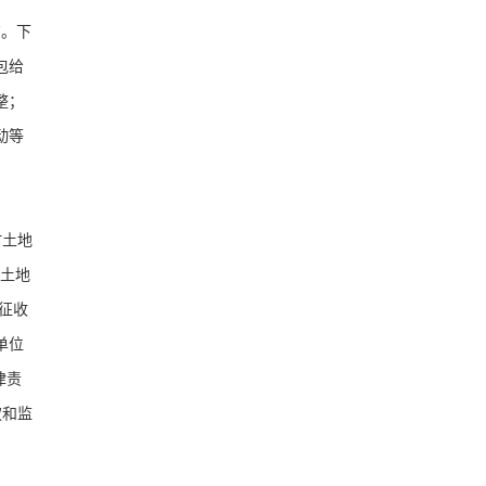
有。下
包给
整；
动等
村土地
土地
征收
单位
律责
权和监
）