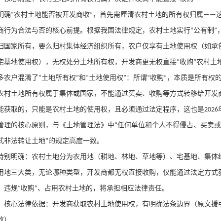
明确
农村土地能否被开发商收
，首先需厘清农村土地的所有权归属
“
”
——
商行为合法与否的核心前提。根据我国法律规定，农村土地实行
公有制
“
”
归国家所有，要么归村集体经济组织所有，农户仅享有土地使用权（如承
宅基地使用权），无权处分土地所有权，开发商更无权直接
收购
农村土
“
”
多农户混淆了
土地所有权
和
土地使用权
：所谓
收购
，本质是所有权
“
”
“
”
“
”
农村土地所有权属于集体或国家，不能通过买卖、收购等方式转移给开发
能获取的，只能是农村土地的使用权，且必须通过法定程序，这也是
2026
管理的核心原则，与《土地管理法》中
任何单位和个人不得侵占、买卖或
“
式非法转让土地
的规定高度一致。
”
特别明确：农村土地分为农用地（耕地、林地、草地等）、宅基地、集体
用地三大类，无论哪种类型，开发商都无权直接收购，仅能通过法定方式
，违规
收购
、占用农村土地的，将承担相应法律责任。
“
”
、核心法律依据：开发商获取农村土地使用权，有明确法条边界（原文援
改）