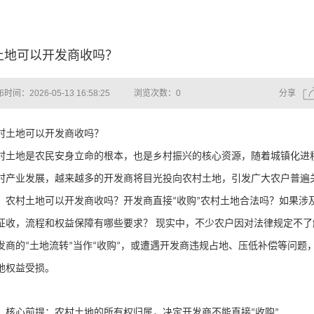
土地可以开发商收吗？
时间：2026-05-13 16:58:25
浏览次数：
0
分享
村土地可以开发商收吗？
村土地是农民安身立命的根本，也是乡村振兴的核心资源，随着城镇化进
村产业发展，越来越多的开发商将目光投向农村土地，引发广大农户普遍
：农村土地可以开发商收吗？开发商直接
收购
农村土地合法吗？如果涉
“
”
征收，流程和权益保障有哪些要求？ 现实中，不少农户因对法律规定不了
发商的
土地流转
当作
收购
，或遭遇开发商违规占地、压低补偿等问题
“
”
“
”
地权益受损。
、核心前提：农村土地的所有权归属，决定开发商不能直接
收购
“
”