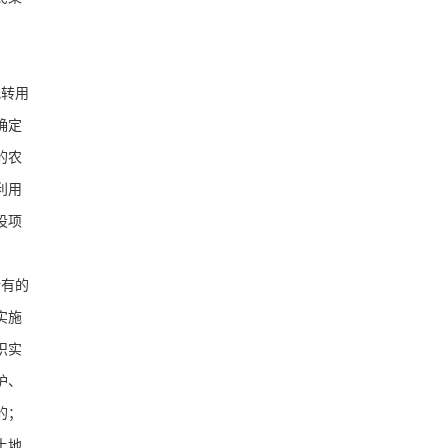
地转用
确定
的农
利用
设项
所有的
实施
织实
护、
的；
土地