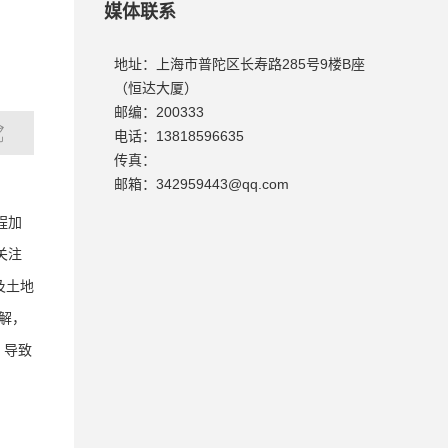
媒体联系
地址：上海市普陀区长寿路285号9楼B座
（恒达大厦）
邮编：200333
电话：13818596635
传真：
邮箱：342959443@qq.com
程加
关注
及土地
解，
，导致