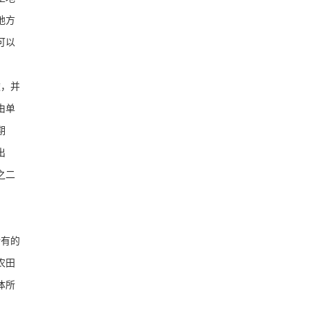
地方
可以
途，并
由单
期
出
之二
所有的
农田
体所