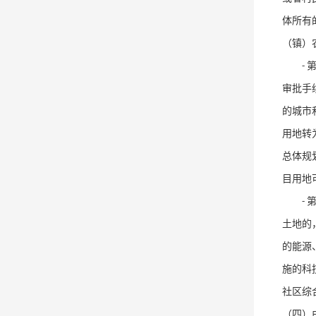
体所有
（镇）
-
审批手
的城市
用地转
总体规
目用地
-
土地的
的能源
施的科
社区综
（四）