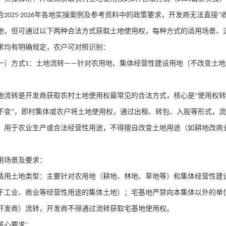
合
年各地实操案例及参考资料中的政策要求，开发商无法直接
2025-2026
“
地，但可通过以下两种合法方式获取土地使用权，每种方式的适用场景、
求均有明确规定，农户可对照识别：
一）方式
：土地流转
针对农用地、集体经营性建设用地（不改变土地
1
——
地流转是开发商获取农村土地使用权最常见的合法方式，核心是
使用权转
“
不变
，即村集体或农户将土地使用权，通过出租、转包、入股等形式，流
”
，用于农业生产或合法经营性用途，不得擅自改变土地用途（如耕地改商
用场景及要求：
适用土地类型：主要针对农用地（耕地、林地、草地等）和集体经营性建
于工业、商业等经营性用途的集体土地）；宅基地严禁向本集体以外的单
开发商）流转，开发商不得通过流转获取宅基地使用权。
核心要求：