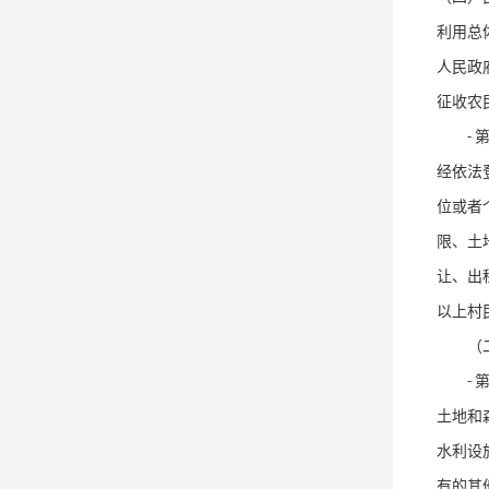
利用总
人民政
征收农
-
经依法
位或者
限、土
让、出
以上村
（
-
土地和
水利设
有的其