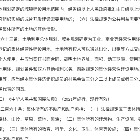
体规划确定的城镇建设用地范围内，经省级以上人民政府批准由县级以上
府组织实施的成片开发建设需要用地的；（六）法律规定为公共利益需要
民集体所有的土地的其他情形。
第六十三条：土地利用总体规划、城乡规划确定为工业、商业等经营性用
登记的集体经营性建设用地，土地所有权人可以通过出让、出租等方式交
个人使用，并应当签订书面合同，载明土地界址、面积、动工期限、使用
地用途、规划条件和双方其他权利义务。前款规定的集体经营性建设用地
租等，应当经本集体经济组织成员的村民会议三分之二以上成员或者三分
民代表的同意。
二）《中华人民共和国民法典》（
年施行，现行有效）
2021
第二百六十条：集体所有的不动产和动产包括：（一）法律规定属于集体
森林、山岭、草原、荒地、滩涂；（二）集体所有的建筑物、生产设施、
施；（三）集体所有的教育、科学、文化、卫生、体育等设施；（四）集
他不动产和动产。