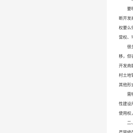
要
断开发
权要么
营权、
很
移，但
开发商
村土地
其他形
需
性建设
使用权
二
严禁修