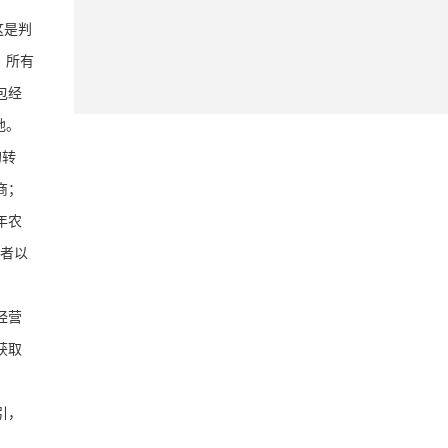
这是判
，所有
包经
地。
的转
商；
年农
者以
经营
获取
引，