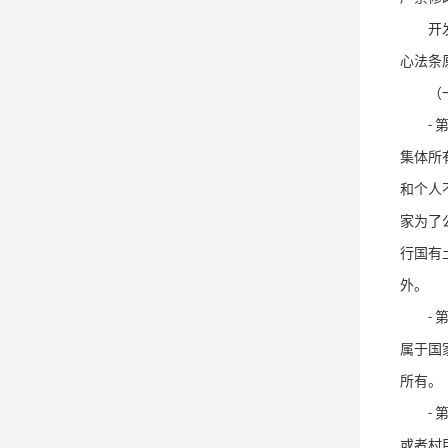
开
心法条
（
-
集体所
和个人
家为了
行国有
外。
-
属于国
所有。
-
或者村