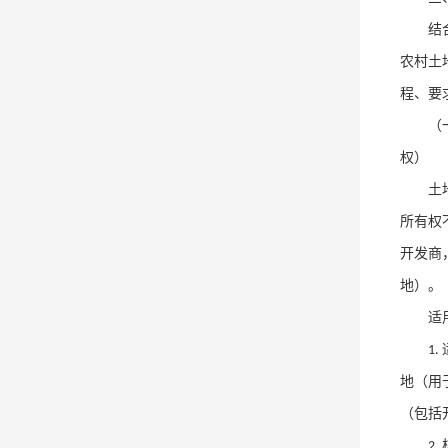
结
农村土
程、要
（
权）
土
所有权
开发商
地）。
适
1.
地（用
（包括
2.