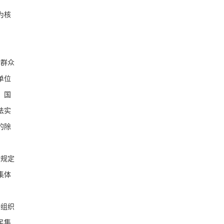
为核
动群众
单位
。国
法实
的除
律规定
集体
济组织
民集