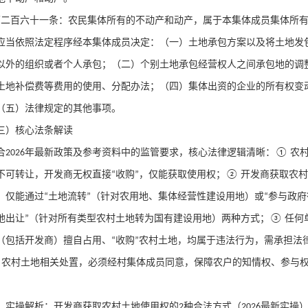
第二百六十一条：农民集体所有的不动产和动产，属于本集体成员集体所
应当依照法定程序经本集体成员决定：（一）土地承包方案以及将土地发
以外的组织或者个人承包；（二）个别土地承包经营权人之间承包地的调
土地补偿费等费用的使用、分配办法；（四）集体出资的企业的所有权变
（五）法律规定的其他事项。
三）核心法条解读
合
年最新政策及参考资料中的监管要求，核心法律逻辑清晰：
农
2026
①
不可转让，开发商无权直接
收购
，仅能获取使用权；
开发商获取农村
“
”
②
，仅能通过
土地流转
（针对农用地、集体经营性建设用地）或
参与政府
“
”
“
地出让
（针对所有类型农村土地转为国有建设用地）两种方式；
任何
”
③
（包括开发商）擅自占用、
收购
农村土地，均属于违法行为，需承担法
“
”
农村土地相关处置，必须经村集体成员同意，保障农户的知情权、参与
④
、实操解析：开发商获取农村土地使用权的
种合法方式（
最新实操
2
2026