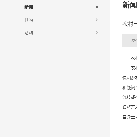
新闻
新闻
刊物
农村
活动
发布
农
农
快和乡
和疑问
流转或
误将开
自身土
一