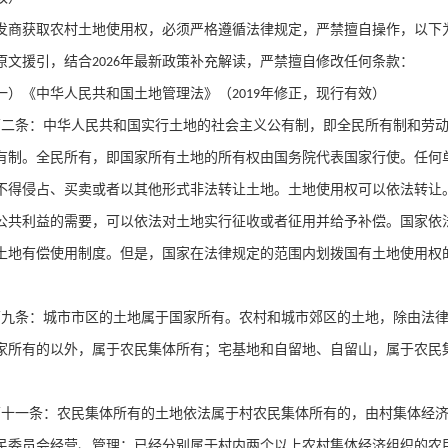
发商获取农村土地使用权，必须严格遵循法律规定，严禁擅自操作，以下
原文援引，结合
年最新政策补充解读，严禁擅自修改任何条款：
2026
一）《中华人民共和国土地管理法》（
年修正，现行有效）
2019
第二条：中华人民共和国实行土地的社会主义公有制，即全民所有制和劳
有制。全民所有，即国家所有土地的所有权由国务院代表国家行使。任何
不得侵占、买卖或者以其他形式非法转让土地。土地使用权可以依法转让
公共利益的需要，可以依法对土地实行征收或者征用并给予补偿。国家依
土地有偿使用制度。但是，国家在法律规定的范围内划拨国有土地使用权
第九条：城市市区的土地属于国家所有。农村和城市郊区的土地，除由法
家所有的以外，属于农民集体所有；宅基地和自留地、自留山，属于农民
第十一条：农民集体所有的土地依法属于村农民集体所有的，由村集体经
民委员会经营、管理；已经分别属于村内两个以上农村集体经济组织的农