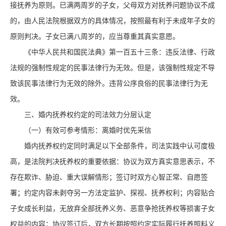
接抚养为原则。已满两周岁的子女，父母双方对抚养问题协议不成
的，由人民法院根据双方的具体情况，按照最有利于未成年子女的
原则判决。子女已满八周岁的，应当尊重其真实意愿。
《中华人民共和国民法典》第一百五十三条：违反法律、行政
法规的强制性规定的民事法律行为无效。但是，该强制性规定不导
致该民事法律行为无效的除外。违背公序良俗的民事法律行为无
效。
三、婚内抚养权约定的司法效力分层认定
（一）有效可参考情形：离婚时优先采信
婚内抚养权约定同时满足以下全部条件，司法实践中认可度极
高，是法院判决抚养权的重要依据：协议为双方真实意思表示，不
存在欺诈、胁迫、重大误解情形；签订时双方心智正常、自愿签
署；约定内容未剥夺另一方法定监护、探视、抚养权利；内容贴合
子女成长利益，无放弃全部抚养义务、恶意争抢抚养权等损害子女
权益的内容；协议签订后，双方长期按照约定实际履行抚养照料义