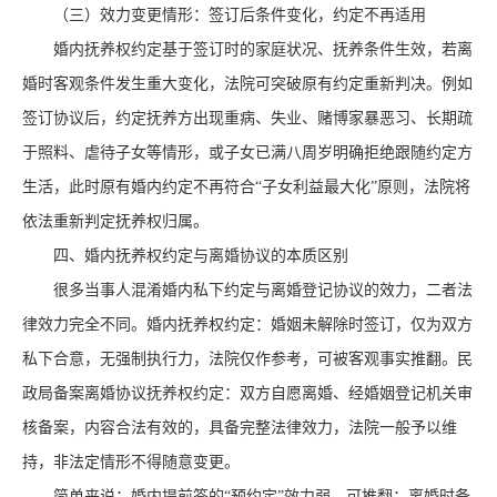
（三）效力变更情形：签订后条件变化，约定不再适用
婚内抚养权约定基于签订时的家庭状况、抚养条件生效，若离
婚时客观条件发生重大变化，法院可突破原有约定重新判决。例如
签订协议后，约定抚养方出现重病、失业、赌博家暴恶习、长期疏
于照料、虐待子女等情形，或子女已满八周岁明确拒绝跟随约定方
生活，此时原有婚内约定不再符合
“子女利益最大化”原则，法院将
依法重新判定抚养权归属。
四、婚内抚养权约定与离婚协议的本质区别
很多当事人混淆婚内私下约定与离婚登记协议的效力，二者法
律效力完全不同。婚内抚养权约定：婚姻未解除时签订，仅为双方
私下合意，无强制执行力，法院仅作参考，可被客观事实推翻。民
政局备案离婚协议抚养权约定：双方自愿离婚、经婚姻登记机关审
核备案，内容合法有效的，具备完整法律效力，法院一般予以维
持，非法定情形不得随意变更。
简单来说：婚内提前签的
“预约定”效力弱、可推翻；离婚时备