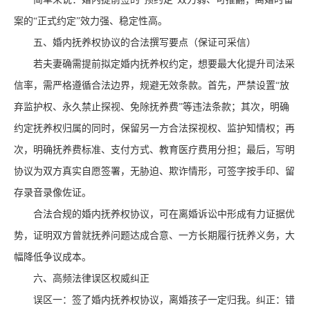
案的“正式约定”效力强、稳定性高。
五、婚内抚养权协议的合法撰写要点（保证可采信）
若夫妻确需提前拟定婚内抚养权约定，想要最大化提升司法采
信率，需严格遵循合法边界，规避无效条款。首先，严禁设置
“放
弃监护权、永久禁止探视、免除抚养费”等违法条款；其次，明确
约定抚养权归属的同时，保留另一方合法探视权、监护知情权；再
次，明确抚养费标准、支付方式、教育医疗费用分担；最后，写明
协议为双方真实自愿签署，无胁迫、欺诈情形，可签字按手印、留
存录音录像佐证。
合法合规的婚内抚养权协议，可在离婚诉讼中形成有力证据优
势，证明双方曾就抚养问题达成合意、一方长期履行抚养义务，大
幅降低争议成本。
六、高频法律误区权威纠正
误区一：签了婚内抚养权协议，离婚孩子一定归我。纠正：错