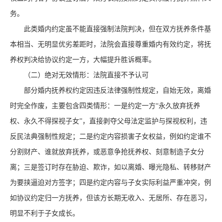
务。
此类婚内约定虽不能直接强制法院判决，但在双方抚养条件基
本相当、无明显优劣差距时，法院会直接尊重婚内有效约定，将抚
养权判决给协议约定一方，大幅提升胜诉概率。
（二）绝对无效情形：法院直接不予认可
部分婚内抚养权约定因违反法律强制性规定，自始无效，离婚
时完全作废，主要包含四类情形：一是约定一方
“永久放弃抚养
权、永久不得探视子女”，直接剥夺父母法定监护与探视权利，违
反民法典强制性规定；二是约定内容损害子女权益，例如约定谁不
分割财产、谁就放弃抚养，或恶意争抢抚养权、刻意制造子女分
离；三是签订时存在胁迫、欺诈，如以离婚、曝光隐私、转移财产
为要挟逼迫对方签字；四是约定内容与子女实际利益严重冲突，例
如协议约定归一方抚养，但该方长期无收入、无居所、存在恶习，
明显不利于子女成长。