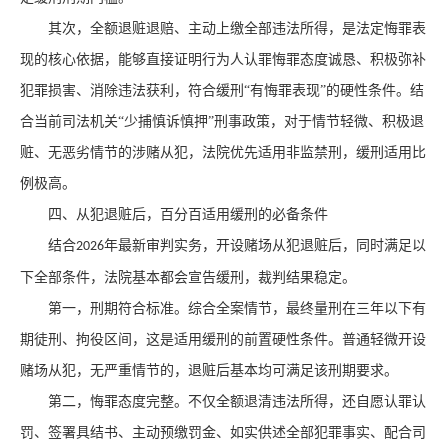
其次，全额退赃退赔、主动上缴全部违法所得，是法定悔罪表
现的核心依据，能够直接证明行为人认罪悔罪态度诚恳、积极弥补
犯罪损害、消除违法获利，符合缓刑
“有悔罪表现”的硬性条件。结
合当前司法机关“少捕慎诉慎押”刑事政策，对于情节轻微、积极退
赃、无恶劣情节的涉赌从犯，法院优先适用非监禁刑，缓刑适用比
例极高。
四、从犯退赃后，百分百适用缓刑的必备条件
结合
年最新审判实务，开设赌场从犯退赃后，同时满足以
2026
下全部条件，法院基本都会宣告缓刑，裁判结果稳定。
第一，刑期符合标准。综合全案情节，最终量刑在三年以下有
期徒刑、拘役区间，这是适用缓刑的前置硬性条件。普通轻微开设
赌场从犯，无严重情节的，退赃后基本均可满足该刑期要求。
第二，悔罪态度完整。不仅全额退清违法所得，还自愿认罪认
罚、签署具结书、主动预缴罚金、如实供述全部犯罪事实、配合司