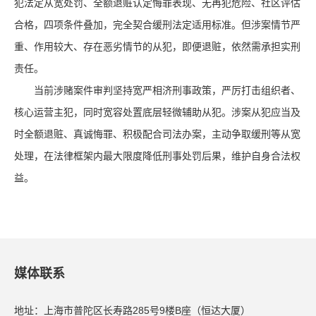
犯法定从宽处罚、全额退赃认定悔罪表现、无再犯危险、社区评估
合格，四项条件叠加，完全契合缓刑法定适用标准。但涉案情节严
重、作用较大、存在恶劣情节的从犯，即便退赃，依然需承担实刑
责任。
当前涉赌案件审判坚持宽严相济刑事政策，严厉打击组织者、
核心运营主犯，同时宽容处置底层轻微辅助从犯。涉案从犯应当及
时全额退赃、真诚悔罪、积极配合司法办案，主动争取缓刑等从宽
处理，在法律框架内最大限度降低刑事处罚后果，维护自身合法权
益。
媒体联系
地址：上海市普陀区长寿路285号9楼B座（恒达大厦）