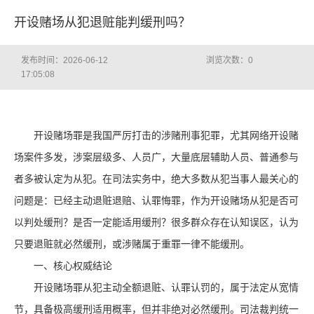
开设赌场从犯退赃能判缓刑吗？
发布时间：2026-06-12
浏览次数：
0
17:05:08
开设赌场罪是我国严厉打击的涉赌刑事犯罪，尤其网络开设赌
场案件多发，涉案层级多、人员广，大量底层辅助人员、普通参与
者多被认定为从犯。在司法实务中，绝大多数从犯当事人最关心的
问题是：已经主动退赃退赔、认罪悔罪，作为开设赌场从犯是否可
以判处缓刑？是否一定能适用缓刑？很多群众存在认知误区，认为
只要退赃就必然缓刑，或涉赌属于重罪一律不能缓刑。
一、核心权威结论
开设赌场罪从犯主动全额退赃、认罪认罚的，属于法定从宽情
节，具备极高缓刑适用概率，但并非绝对必然缓刑。司法裁判统一