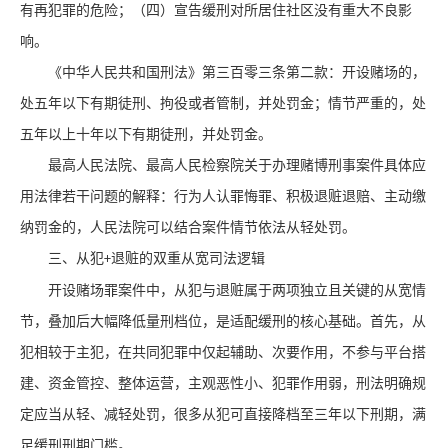
有再犯罪的危险；（四）宣告缓刑对所居住社区没有重大不良影
响。
《中华人民共和国刑法》第三百零三条第二款：开设赌场的，
处五年以下有期徒刑、拘役或者管制，并处罚金；情节严重的，处
五年以上十年以下有期徒刑，并处罚金。
最高人民法院、最高人民检察院关于办理赌博刑事案件具体应
用法律若干问题的解释：行为人认罪悔罪、积极退赃退赔、主动缴
纳罚金的，人民法院可以结合案件情节依法从轻处罚。
三、从犯
退赃的双重从宽司法逻辑
+
开设赌场罪案件中，从犯与退赃属于两项独立且关键的从宽情
节，叠加后大幅降低量刑档位，是适配缓刑的核心基础。首先，从
犯相较于主犯，在共同犯罪中仅起辅助、次要作用，不参与平台搭
建、资金管控、整体运营，主观恶性小、犯罪作用弱，刑法明确规
定应当从轻、减轻处罚，很多从犯可直接降档至三年以下刑期，满
足缓刑刑期门槛。