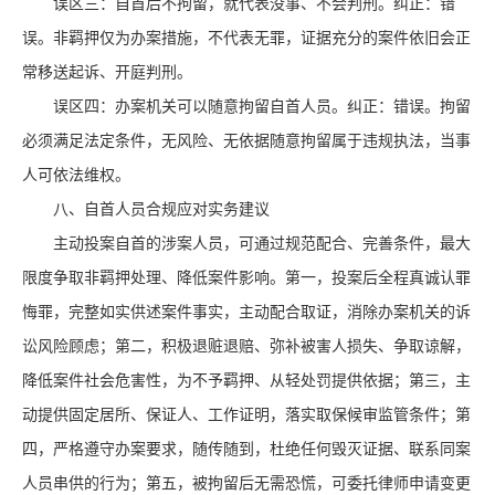
误区三：自首后不拘留，就代表没事、不会判刑。纠正：错
误。非羁押仅为办案措施，不代表无罪，证据充分的案件依旧会正
常移送起诉、开庭判刑。
误区四：办案机关可以随意拘留自首人员。纠正：错误。拘留
必须满足法定条件，无风险、无依据随意拘留属于违规执法，当事
人可依法维权。
八、自首人员合规应对实务建议
主动投案自首的涉案人员，可通过规范配合、完善条件，最大
限度争取非羁押处理、降低案件影响。第一，投案后全程真诚认罪
悔罪，完整如实供述案件事实，主动配合取证，消除办案机关的诉
讼风险顾虑；第二，积极退赃退赔、弥补被害人损失、争取谅解，
降低案件社会危害性，为不予羁押、从轻处罚提供依据；第三，主
动提供固定居所、保证人、工作证明，落实取保候审监管条件；第
四，严格遵守办案要求，随传随到，杜绝任何毁灭证据、联系同案
人员串供的行为；第五，被拘留后无需恐慌，可委托律师申请变更