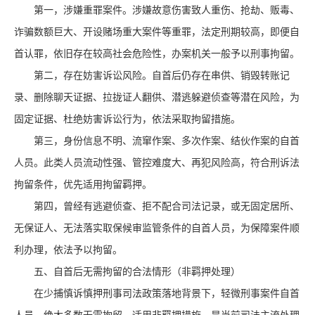
第一，涉嫌重罪案件。涉嫌故意伤害致人重伤、抢劫、贩毒、
诈骗数额巨大、开设赌场重大案件等重罪，法定刑期较高，即便自
首认罪，依旧存在较高社会危险性，办案机关一般予以刑事拘留。
第二，存在妨害诉讼风险。自首后仍存在串供、销毁转账记
录、删除聊天证据、拉拢证人翻供、潜逃躲避侦查等潜在风险，为
固定证据、杜绝妨害诉讼行为，依法采取拘留措施。
第三，身份信息不明、流窜作案、多次作案、结伙作案的自首
人员。此类人员流动性强、管控难度大、再犯风险高，符合刑诉法
拘留条件，优先适用拘留羁押。
第四，曾经有逃避侦查、拒不配合司法记录，或无固定居所、
无保证人、无法落实取保候审监管条件的自首人员，为保障案件顺
利办理，依法予以拘留。
五、自首后无需拘留的合法情形（非羁押处理）
在少捕慎诉慎押刑事司法政策落地背景下，轻微刑事案件自首