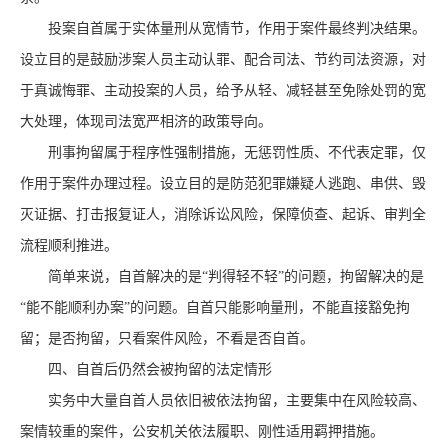
投案自首属于实体量刑从宽情节，作用于案件最终判决结果。
设立目的是鼓励涉案人员主动认罪、配合司法、节约司法资源，对
于真诚悔罪、主动投案的人员，给予从轻、减轻甚至免除处罚的宽
大处理，体现司法宽严相济的政策导向。
刑事拘留属于程序性强制措施，无惩罚性质、不代表定罪，仅
作用于案件办理过程。设立目的是防范犯罪嫌疑人逃跑、串供、毁
灭证据、打击报复证人，消除诉讼风险，保障侦查、起诉、审判全
流程顺利推进。
简单来说，自首解决的是
“判得轻不轻”的问题，拘留解决的是
“能不能顺利办案”的问题。自首只能影响量刑，不能直接豁免拘
留；是否拘留，只看案件风险，不看是否自首。
四、自首后仍然会被拘留的法定情形
实务中大量自首人员依旧被依法拘留，主要集中在风险较高、
案情较重的案件，公安机关依法履职、刚性适用羁押措施。