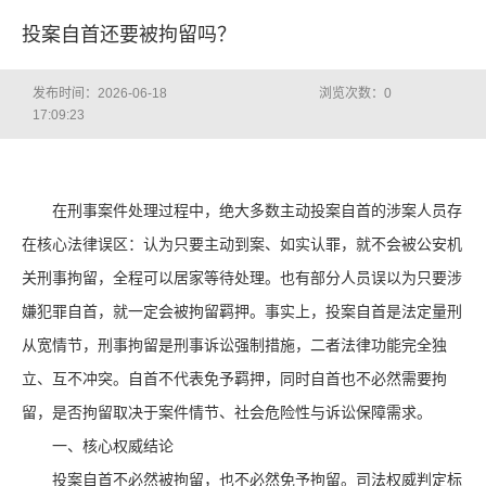
投案自首还要被拘留吗？
发布时间：2026-06-18
浏览次数：
0
17:09:23
在刑事案件处理过程中，绝大多数主动投案自首的涉案人员存
在核心法律误区：认为只要主动到案、如实认罪，就不会被公安机
关刑事拘留，全程可以居家等待处理。也有部分人员误以为只要涉
嫌犯罪自首，就一定会被拘留羁押。事实上，投案自首是法定量刑
从宽情节，刑事拘留是刑事诉讼强制措施，二者法律功能完全独
立、互不冲突。自首不代表免予羁押，同时自首也不必然需要拘
留，是否拘留取决于案件情节、社会危险性与诉讼保障需求。
一、核心权威结论
投案自首不必然被拘留，也不必然免予拘留。司法权威判定标