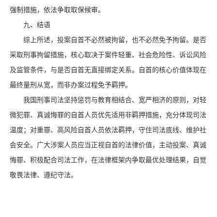
强制措施，依法争取取保候审。
九、结语
综上所述，投案自首不必然被拘留，也不必然免予拘留。是否
采取刑事拘留措施，核心取决于案件轻重、社会危险性、诉讼风险
及监管条件，与是否自首无直接绑定关系。自首的核心价值体现在
最终量刑从宽，而非办案过程免予羁押。
我国刑事司法坚持惩罚与教育相结合、宽严相济的原则，对轻
微犯罪、真诚悔罪的自首人员优先适用非羁押措施，充分体现司法
温度；对重罪、高风险自首人员依法羁押，守住司法底线、维护社
会安全。广大涉案人员应当正视自首的法律价值，主动投案、真诚
悔罪、积极配合司法工作，在法律框架内争取最优处理结果，自觉
敬畏法律、遵纪守法。