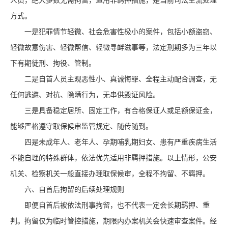
人员，绝大多数无需拘留，适用非羁押措施，是当前司法主流处理
方式。
一是犯罪情节轻微、社会危害性极小的案件，包括小额盗窃、
轻微故意伤害、轻微帮信、轻微寻衅滋事等，法定刑期多为三年以
下有期徒刑、拘役、管制。
二是自首人员主观恶性小、真诚悔罪、全程主动配合调查，无
任何逃避、对抗、隐瞒行为，无串供毁证风险。
三是具备稳定居所、固定工作，有合格保证人或足额保证金，
能够严格遵守取保候审监管规定、随传随到。
四是未成年人、老年人、孕期哺乳期妇女、患有严重疾病生活
不能自理的特殊群体，依法优先适用非羁押措施。以上情形，公安
机关、检察机关一般直接办理取保候审，全程不拘留、不羁押。
六、自首后拘留的后续处理规则
即便自首后被依法刑事拘留，也不代表一定会长期羁押、重
判。拘留仅为临时管控措施，期限内办案机关会快速审查案件。经